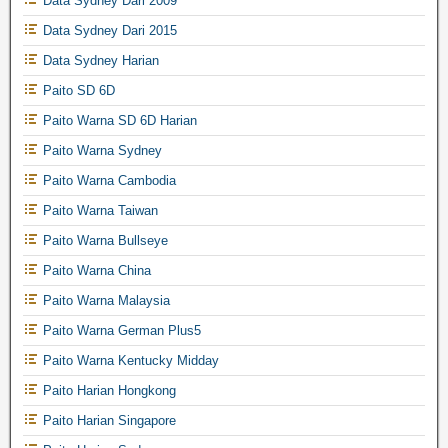
Data Sydney Dari 2009
Data Sydney Dari 2015
Data Sydney Harian
Paito SD 6D
Paito Warna SD 6D Harian
Paito Warna Sydney
Paito Warna Cambodia
Paito Warna Taiwan
Paito Warna Bullseye
Paito Warna China
Paito Warna Malaysia
Paito Warna German Plus5
Paito Warna Kentucky Midday
Paito Harian Hongkong
Paito Harian Singapore