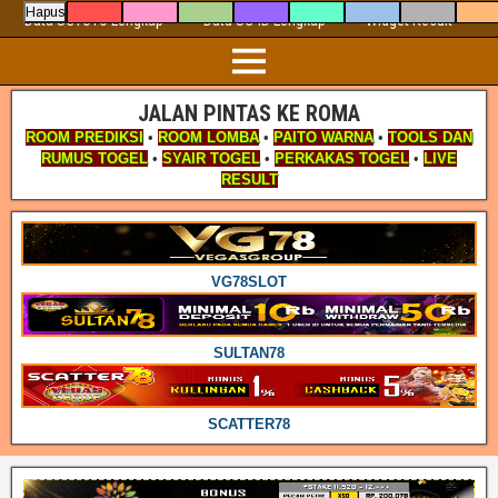
Hapus
Data SGTOTO Lengkap
Data SG4D Lengkap
Widget Result
JALAN PINTAS KE ROMA
ROOM PREDIKSI
•
ROOM LOMBA
•
PAITO WARNA
•
TOOLS DAN
RUMUS TOGEL
•
SYAIR TOGEL
•
PERKAKAS TOGEL
•
LIVE
RESULT
VG78SLOT
SULTAN78
SCATTER78